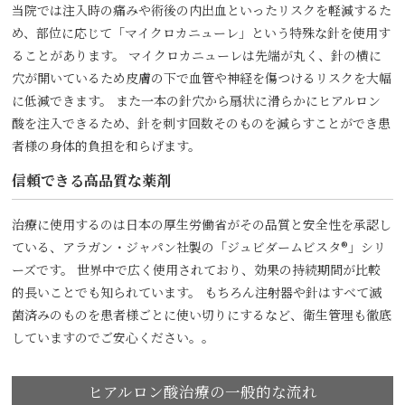
当院では注入時の痛みや術後の内出血といったリスクを軽減するた
め、部位に応じて「マイクロカニューレ」という特殊な針を使用す
ることがあります。 マイクロカニューレは先端が丸く、針の横に
穴が開いているため皮膚の下で血管や神経を傷つけるリスクを大幅
に低減できます。 また一本の針穴から扇状に滑らかにヒアルロン
酸を注入できるため、針を刺す回数そのものを減らすことができ患
者様の身体的負担を和らげます。
信頼できる高品質な薬剤
治療に使用するのは日本の厚生労働省がその品質と安全性を承認し
ている、アラガン・ジャパン社製の「ジュビダームビスタ®」シリ
ーズです。 世界中で広く使用されており、効果の持続期間が比較
的長いことでも知られています。 もちろん注射器や針はすべて滅
菌済みのものを患者様ごとに使い切りにするなど、衛生管理も徹底
していますのでご安心ください。。
ヒアルロン酸治療の一般的な流れ