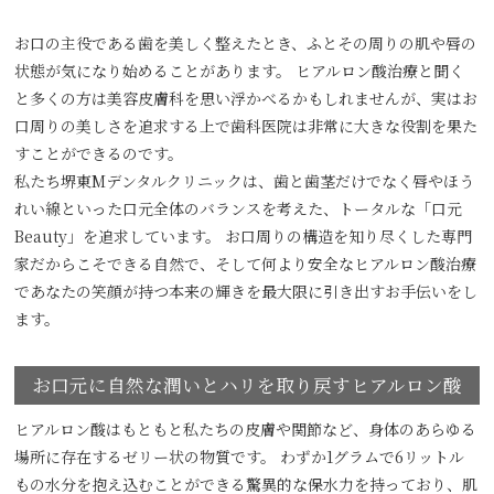
お口の主役である歯を美しく整えたとき、ふとその周りの肌や唇の
状態が気になり始めることがあります。 ヒアルロン酸治療と聞く
と多くの方は美容皮膚科を思い浮かべるかもしれませんが、実はお
口周りの美しさを追求する上で歯科医院は非常に大きな役割を果た
すことができるのです。
私たち堺東Mデンタルクリニックは、歯と歯茎だけでなく唇やほう
れい線といった口元全体のバランスを考えた、トータルな「口元
Beauty」を追求しています。 お口周りの構造を知り尽くした専門
家だからこそできる自然で、そして何より安全なヒアルロン酸治療
であなたの笑顔が持つ本来の輝きを最大限に引き出すお手伝いをし
ます。
お口元に自然な潤いとハリを取り戻すヒアルロン酸
ヒアルロン酸はもともと私たちの皮膚や関節など、身体のあらゆる
場所に存在するゼリー状の物質です。 わずか1グラムで6リットル
もの水分を抱え込むことができる驚異的な保水力を持っており、肌