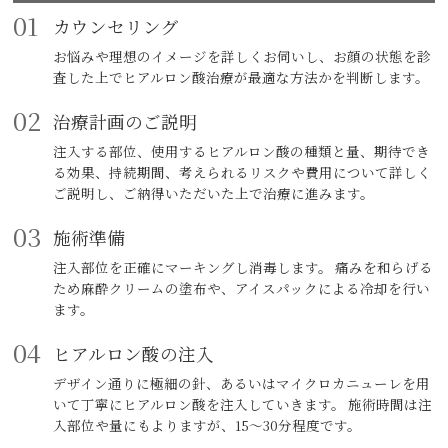
01
カウンセリング
お悩みや理想のイメージを詳しくお伺いし、お顔の状態を診
査した上でヒアルロン酸治療が最適な方法かを判断します。
02
治療計画のご説明
注入する部位、使用するヒアルロン酸の種類と量、期待でき
る効果、持続期間、考えられるリスクや費用について詳しく
ご説明し、ご納得いただいた上で治療に進みます。
03
施術準備
注入部位を正確にマーキングし消毒します。 痛みを和らげる
ため麻酔クリームの塗布や、アイスパックによる冷却を行い
ます。
04
ヒアルロン酸の注入
デザイン通りに極細の針、あるいはマイクロカニューレを用
いて丁寧にヒアルロン酸を注入していきます。 施術時間は注
入部位や量にもよりますが、15〜30分程度です。